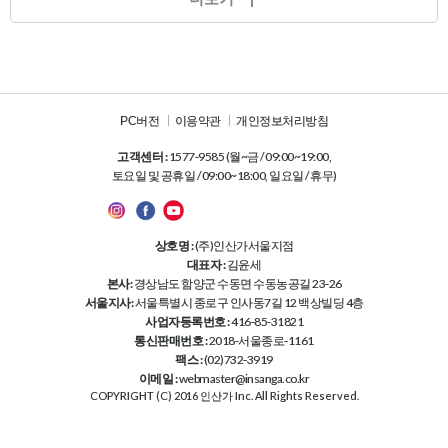
PC버전
이용약관
개인정보처리방침
고객센터 :
1577-9585 (월~금 / 09:00~19:00,
토요일 및 공휴일 / 09:00~18:00, 일요일 / 휴무)
상호명 :
(주)인산가서울지점
대표자 :
김윤세
본사:
경상남도 함양군 수동면 수동농공길 23-26
서울지사:
서울특별시 종로구 인사동7길 12 백상빌딩 4층
사업자등록번호 :
416-85-31821
통신판매번호 :
2018-서울종로-1161
팩스 :
(02)732-3919
이메일 :
webmaster@insanga.co.kr
COPYRIGHT (C) 2016 인산가 Inc. All Rights Reserved.