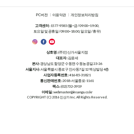
PC버전
이용약관
개인정보처리방침
고객센터 :
1577-9585 (월~금 / 09:00~19:00,
토요일 및 공휴일 / 09:00~18:00, 일요일 / 휴무)
상호명 :
(주)인산가서울지점
대표자 :
김윤세
본사:
경상남도 함양군 수동면 수동농공길 23-26
서울지사:
서울특별시 종로구 인사동7길 12 백상빌딩 4층
사업자등록번호 :
416-85-31821
통신판매번호 :
2018-서울종로-1161
팩스 :
(02)732-3919
이메일 :
webmaster@insanga.co.kr
COPYRIGHT (C) 2016 인산가 Inc. All Rights Reserved.