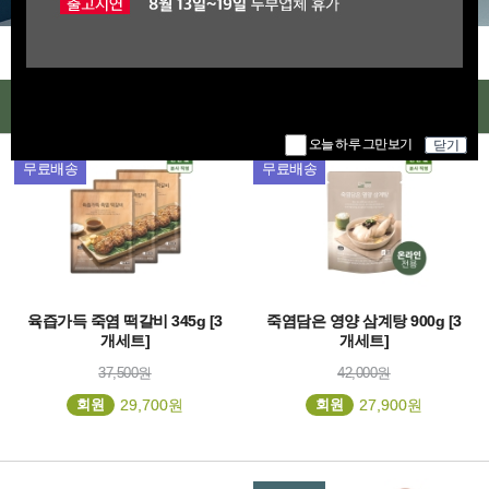
오늘 하루 그만보기
닫기
인기상품
오늘 하루 그만보기
닫기
신제품
무료배송
무료배송
육즙가득 죽염 떡갈비 345g [3
죽염담은 영양 삼계탕 900g [3
개세트]
개세트]
37,500원
42,000원
회원
29,700원
회원
27,900원