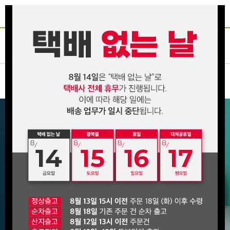
인산죽염
죽염장류
진액/고
환/분말
건강식품
온라인전용
화장품
선물세트