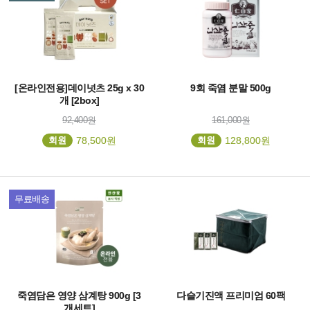
[온라인전용]데이넛츠 25g x 30
9회 죽염 분말 500g
개 [2box]
92,400원
161,000원
회원
78,500원
회원
128,800원
무료배송
죽염담은 영양 삼계탕 900g [3
다슬기진액 프리미엄 60팩
개세트]