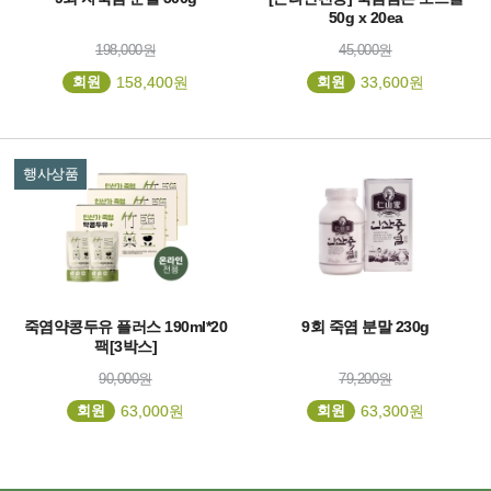
50g x 20ea
198,000원
45,000원
회원
158,400원
회원
33,600원
행사상품
죽염약콩두유 플러스 190ml*20
9회 죽염 분말 230g
팩[3박스]
90,000원
79,200원
회원
63,000원
회원
63,300원