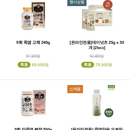
행사상품
9회 죽염 고체 240g
[온라인전용]데이넛츠 25g x 30
개 [2box]
87,100원
92,400원
회원
69,600원
회원
78,500원
신제품
9회 자죽염 분말 500g
[온라인전용] 죽염담은 오트밀