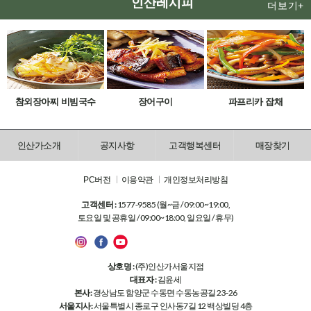
인산레시피
더보기+
참외장아찌 비빔국수
장어구이
파프리카 잡채
인산가소개
공지사항
고객행복센터
매장찾기
PC버전
이용약관
개인정보처리방침
고객센터 :
1577-9585 (월~금 / 09:00~19:00,
토요일 및 공휴일 / 09:00~18:00, 일요일 / 휴무)
상호명 :
(주)인산가서울지점
대표자 :
김윤세
본사:
경상남도 함양군 수동면 수동농공길 23-26
서울지사:
서울특별시 종로구 인사동7길 12 백상빌딩 4층