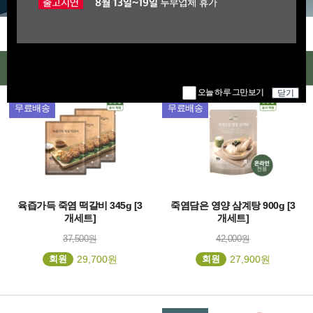
인기상품
오늘 하루 그만보기
닫기
신제품
무료배송
무료배송
육즙가득 죽염 떡갈비 345g [3
죽염담은 영양 삼계탕 900g [3
개세트]
개세트]
37,500원
42,000원
회원
29,700원
회원
27,900원