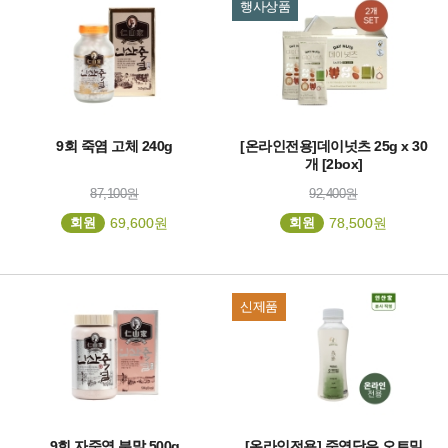
행사상품
9회 죽염 고체 240g
[온라인전용]데이넛츠 25g x 30
개 [2box]
87,100원
92,400원
회원
69,600원
회원
78,500원
신제품
9회 자죽염 분말 500g
[온라인전용] 죽염담은 오트밀