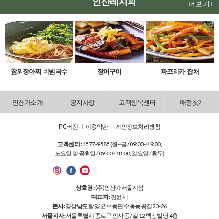
인산레시피
더보기+
참외장아찌 비빔국수
장어구이
파프리카 잡채
인산가소개
공지사항
고객행복센터
매장찾기
PC버전
이용약관
개인정보처리방침
고객센터 :
1577-9585 (월~금 / 09:00~19:00,
토요일 및 공휴일 / 09:00~18:00, 일요일 / 휴무)
상호명 :
(주)인산가서울지점
대표자 :
김윤세
본사:
경상남도 함양군 수동면 수동농공길 23-26
서울지사:
서울특별시 종로구 인사동7길 12 백상빌딩 4층