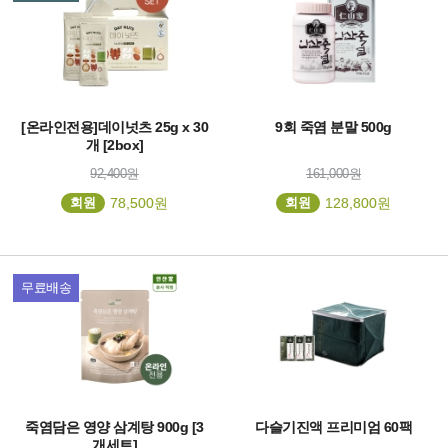
[온라인전용]데이넛츠 25g x 30
9회 죽염 분말 500g
개 [2box]
92,400원
161,000원
회원
78,500원
회원
128,800원
무료배송
죽염담은 영양 삼계탕 900g [3
다슬기진액 프리미엄 60팩
개세트]