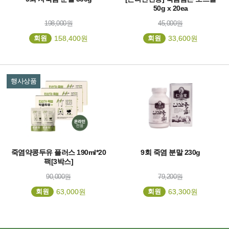
50g x 20ea
198,000원
45,000원
회원
158,400원
회원
33,600원
행사상품
죽염약콩두유 플러스 190ml*20
9회 죽염 분말 230g
팩[3박스]
90,000원
79,200원
회원
63,000원
회원
63,300원