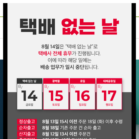
인산죽염
죽염장류
진액/고
환/분말
건강식품
온라인전용
화장품
선물세트